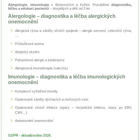
Alergologie
,
imunologie
v Boskovicích a Kuřimi. Provádíme
diagnostiku,
léčbu a edukaci pacientů
– dospělých a dětí od 3 let.
Alergologie
– diagnostika a léčba alergických
onemocnění
Alergická rýma a záněty očních spojivek – alergie sezonní, celoroční rýma,
…
Průduškové astma
Atopický ekzém
Potravinové alergie a intolerance
Alergenová imunoterapie (vakcíny)
Imunologie
– diagnostika a léčba imunologických
onemocnění
Komplexní vyšetření imunity
Opakované záněty dýchacích a močových cest
Opakované virové infekce (opary – herpetické infekce, stavy po EBV,
CMV…)
Autoimunitní onemocnění
GDPR - aktualizováno 2026.